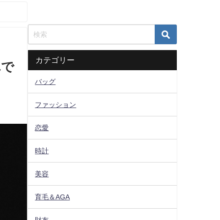
カテゴリー
れで
バッグ
ファッション
恋愛
時計
美容
育毛＆AGA
財布