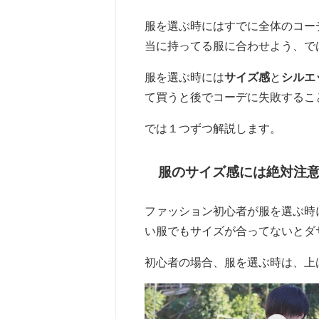
服を選ぶ時にはすでに全体のコー
当に持ってる服に合わせよう、で
服を選ぶ時には
サイズ感
と
シルエ
て買うと後でコーデに失敗するこ
では１つずつ解説します。
服のサイズ感には絶対注
ファッション初心者が服を選ぶ時
い服でもサイズが合ってないとダ
初心者の場合、服を選ぶ時は、上