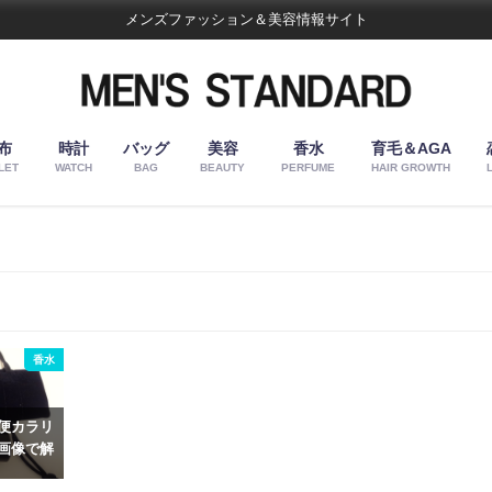
メンズファッション＆美容情報サイト
布
時計
バッグ
美容
香水
育毛＆AGA
LET
WATCH
BAG
BEAUTY
PERFUME
HAIR GROWTH
香水
便カラリ
画像で解