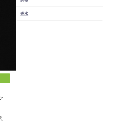
香水
か
え