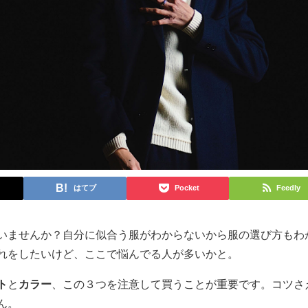
はてブ
Pocket
Feedly
いませんか？自分に似合う服がわからないから服の選び方もわ
れをしたいけど、ここで悩んでる人が多いかと。
ト
と
カラー
、この３つを注意して買うことが重要です。コツさ
ん。