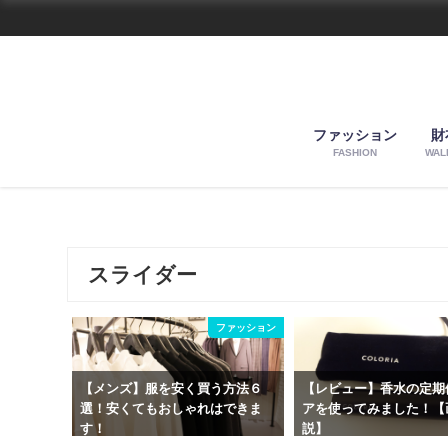
ファッション
財
FASHION
WAL
スライダー
ファッション
【メンズ】服を安く買う方法６
【レビュー】香水の定期
選！安くてもおしゃれはできま
アを使ってみました！【
す！
説】