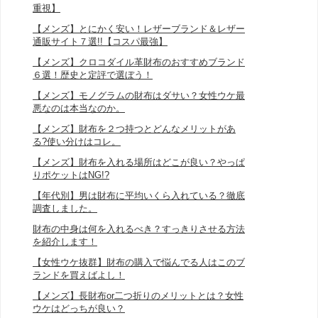
重視】
【メンズ】とにかく安い！レザーブランド＆レザー
通販サイト７選!!【コスパ最強】
【メンズ】クロコダイル革財布のおすすめブランド
６選！歴史と定評で選ぼう！
【メンズ】モノグラムの財布はダサい？女性ウケ最
悪なのは本当なのか。
【メンズ】財布を２つ持つとどんなメリットがあ
る?使い分けはコレ。
【メンズ】財布を入れる場所はどこが良い？やっぱ
りポケットはNG!?
【年代別】男は財布に平均いくら入れている？徹底
調査しました。
財布の中身は何を入れるべき？すっきりさせる方法
を紹介します！
【女性ウケ抜群】財布の購入で悩んでる人はこのブ
ランドを買えばよし！
【メンズ】長財布or二つ折りのメリットとは？女性
ウケはどっちが良い？