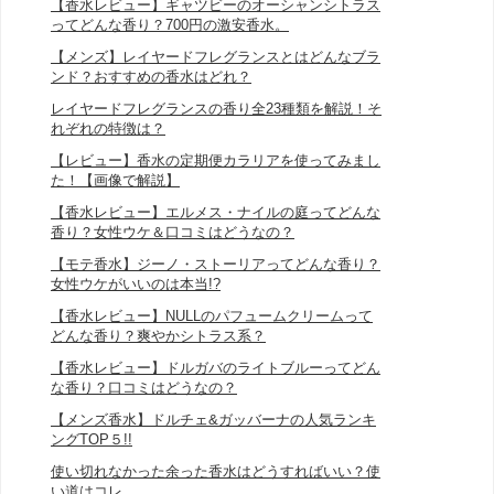
【香水レビュー】ギャツビーのオーシャンシトラス
ってどんな香り？700円の激安香水。
【メンズ】レイヤードフレグランスとはどんなブラ
ンド？おすすめの香水はどれ？
レイヤードフレグランスの香り全23種類を解説！そ
れぞれの特徴は？
【レビュー】香水の定期便カラリアを使ってみまし
た！【画像で解説】
【香水レビュー】エルメス・ナイルの庭ってどんな
香り？女性ウケ＆口コミはどうなの？
【モテ香水】ジーノ・ストーリアってどんな香り？
女性ウケがいいのは本当!?
【香水レビュー】NULLのパフュームクリームって
どんな香り？爽やかシトラス系？
【香水レビュー】ドルガバのライトブルーってどん
な香り？口コミはどうなの？
【メンズ香水】ドルチェ&ガッバーナの人気ランキ
ングTOP５!!
使い切れなかった余った香水はどうすればいい？使
い道はコレ。