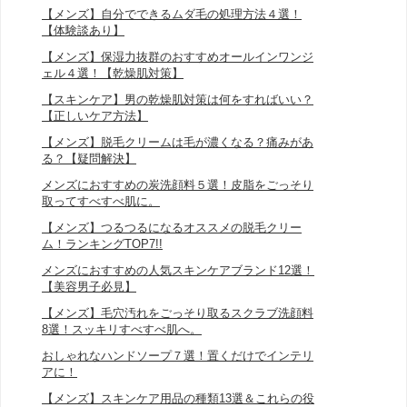
【メンズ】自分でできるムダ毛の処理方法４選！
【体験談あり】
【メンズ】保湿力抜群のおすすめオールインワンジ
ェル４選！【乾燥肌対策】
【スキンケア】男の乾燥肌対策は何をすればいい？
【正しいケア方法】
【メンズ】脱毛クリームは毛が濃くなる？痛みがあ
る？【疑問解決】
メンズにおすすめの炭洗顔料５選！皮脂をごっそり
取ってすべすべ肌に。
【メンズ】つるつるになるオススメの脱毛クリー
ム！ランキングTOP7!!
メンズにおすすめの人気スキンケアブランド12選！
【美容男子必見】
【メンズ】毛穴汚れをごっそり取るスクラブ洗顔料
8選！スッキリすべすべ肌へ。
おしゃれなハンドソープ７選！置くだけでインテリ
アに！
【メンズ】スキンケア用品の種類13選＆これらの役