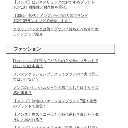
【メンズ】ビジネスリュックのおすすめブランド
TOP10！機能性と耐久性を重視。
【30代～40代】メンズバッグの人気ブランド
TOP10!!ランキングで紹介します！
クラッチバッグとは何？ダサい？持ち方＆おすすめ
ラインナップ紹介
ファッション
Dcollectionの評判ってどうなの？ダサいブランドで
はないのは本当？
メンズファッションプラスってダサいの？実は買っ
てはいけない？
メンズの正しいネルシャツの着こなしとは？サイズ
感が重要？
【メンズ】無地のファッションブランド7選！定番
のブランドで勝負！
【メンズ】黒スキニーはもう時代遅れ？履いたらダ
サいと思われる？
【メンズ】おすすめのアメカジ定番ブランド14選＆