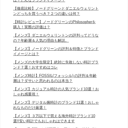
は？どんなブランドイメージ？
【徹底比較】ノードグリーンとダニエルウェリント
ンどっちを買うべき？２つの違いは何？
【時計レビュー】ノードグリーンのPhilosopherを
購入！実際の評価は？
【メンズ】ダニエルウェリントンの評判ってどうな
の？年齢層＆人気の理由も解説。
【メンズ】ノードグリーンの評判＆特徴とブランド
イメージとは？
【メンズの大学生限定】絶対に失敗しない時計ブラ
ンド７選！おすすめはコレ
【メンズ時計】FOSSIL(フォッシル) の評判＆年齢
層は？ダサいと思われるのは本当？
【メンズ】カジュアル時計の人気ブランド10選！お
しゃれ感重視！
【メンズ】デジタル腕時計のブランド11選！おしゃ
れなものだけ厳選！
【メンズ】３万以下で買える海外時計ブランド10
選!!安い時計でもおしゃれはできます