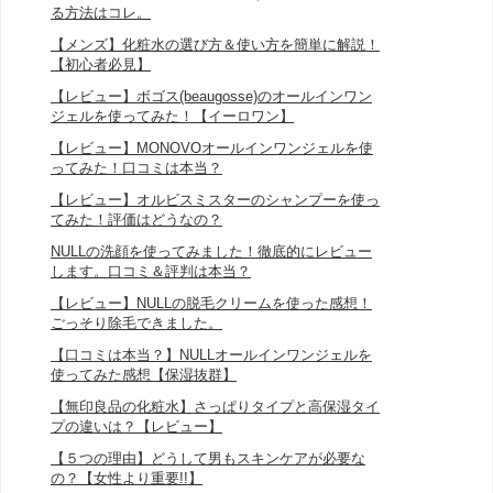
る方法はコレ。
【メンズ】化粧水の選び方＆使い方を簡単に解説！
【初心者必見】
【レビュー】ボゴス(beaugosse)のオールインワン
ジェルを使ってみた！【イーロワン】
【レビュー】MONOVOオールインワンジェルを使
ってみた！口コミは本当？
【レビュー】オルビスミスターのシャンプーを使っ
てみた！評価はどうなの？
NULLの洗顔を使ってみました！徹底的にレビュー
します。口コミ＆評判は本当？
【レビュー】NULLの脱毛クリームを使った感想！
ごっそり除毛できました。
【口コミは本当？】NULLオールインワンジェルを
使ってみた感想【保湿抜群】
【無印良品の化粧水】さっぱりタイプと高保湿タイ
プの違いは？【レビュー】
【５つの理由】どうして男もスキンケアが必要な
の？【女性より重要!!】