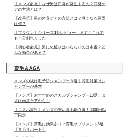
【メンズ必見】なぜ男は口臭が発生するの？口臭ケ
アの方法とは？
【改善策】男の体臭ケアの方法とは？臭くなる原因
は何？
【ブラウン】シリーズ3をレビューします！これで
も十分剃れました！
【初心者必見】男に化粧水はいらないのは本当？ど
んな効果がある？
育毛＆AGA
メンズの抜け毛予防シャンプー８選｜薄毛対策はシ
ャンプーが基本
【メンズ】おすすめのスカルプシャンプー10選！ま
ずは頭皮ケアから！
【コスパ重視】メンズの安い育毛剤９選！3000円以
下限定
【メンズ】薄毛に効果あり？育毛サプリメント8選
【育毛サポート】