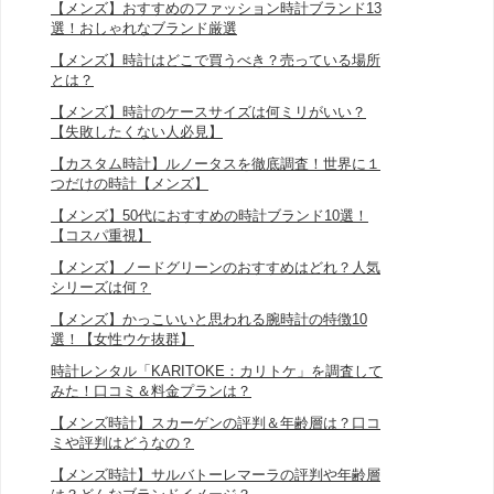
【メンズ】おすすめのファッション時計ブランド13
選！おしゃれなブランド厳選
【メンズ】時計はどこで買うべき？売っている場所
とは？
【メンズ】時計のケースサイズは何ミリがいい？
【失敗したくない人必見】
【カスタム時計】ルノータスを徹底調査！世界に１
つだけの時計【メンズ】
【メンズ】50代におすすめの時計ブランド10選！
【コスパ重視】
【メンズ】ノードグリーンのおすすめはどれ？人気
シリーズは何？
【メンズ】かっこいいと思われる腕時計の特徴10
選！【女性ウケ抜群】
時計レンタル「KARITOKE：カリトケ」を調査して
みた！口コミ＆料金プランは？
【メンズ時計】スカーゲンの評判＆年齢層は？口コ
ミや評判はどうなの？
【メンズ時計】サルバトーレマーラの評判や年齢層