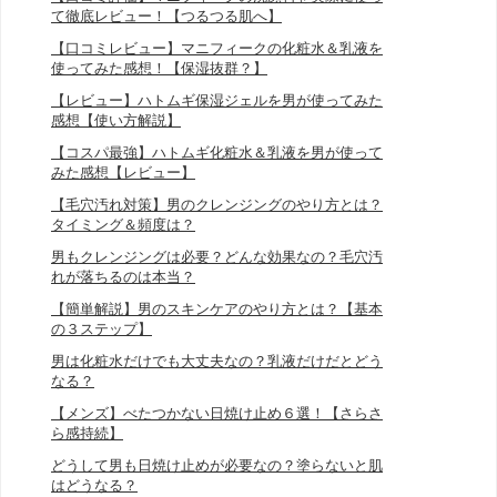
て徹底レビュー！【つるつる肌へ】
【口コミレビュー】マニフィークの化粧水＆乳液を
使ってみた感想！【保湿抜群？】
【レビュー】ハトムギ保湿ジェルを男が使ってみた
感想【使い方解説】
【コスパ最強】ハトムギ化粧水＆乳液を男が使って
みた感想【レビュー】
【毛穴汚れ対策】男のクレンジングのやり方とは？
タイミング＆頻度は？
男もクレンジングは必要？どんな効果なの？毛穴汚
れが落ちるのは本当？
【簡単解説】男のスキンケアのやり方とは？【基本
の３ステップ】
男は化粧水だけでも大丈夫なの？乳液だけだとどう
なる？
【メンズ】べたつかない日焼け止め６選！【さらさ
ら感持続】
どうして男も日焼け止めが必要なの？塗らないと肌
はどうなる？