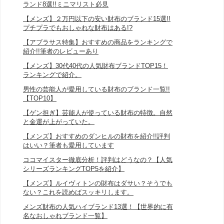
ランド8選!!ミニマリスト必見
【メンズ】２万円以下の安い財布のブランド15選!!
プチプラでもおしゃれな財布はある!?
【アブラサス特集】おすすめの商品をランキングで
紹介!!筆者のレビューあり
【メンズ】30代40代の人気財布ブランドTOP15！
ランキングで紹介。
男性の芸能人が愛用している財布のブランド一覧!!
【TOP10】
【ゲン担ぎ】芸能人が使っている財布の特徴。自然
と金運が上がっていた。
【メンズ】おすすめのダンヒルの財布を紹介!!評判
はいい？筆者も愛用しています
ココマイスター徹底分析！評判はどうなの？【人気
シリーズランキングTOP5を紹介】
【メンズ】ルイヴィトンの財布はダサい？そうでも
ない？これを読めばスッキリします。
メンズ財布の人気ハイブランド13選！【世界的に有
名なおしゃれブランド一覧】