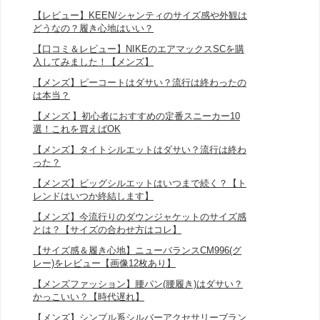
【レビュー】KEEN/シャンティのサイズ感や外観は
どうなの？履き心地はいい？
【口コミ＆レビュー】NIKEのエアマックスSCを購
入してみました！【メンズ】
【メンズ】ピーコートはダサい？流行は終わったの
は本当？
【メンズ 】初心者におすすめの定番スニーカー10
選！これを買えばOK
【メンズ】タイトシルエットはダサい？流行は終わ
った？
【メンズ】ビッグシルエットはいつまで続く？【ト
レンドはいつか終結します】
【メンズ】今流行りのダウンジャケットのサイズ感
とは？【サイズの合わせ方はコレ】
【サイズ感＆履き心地】ニューバランスCM996(グ
レー)をレビュー【画像12枚あり】
【メンズファッション】腰パン(腰履き)はダサい？
かっこいい？【時代遅れ】
【メンズ】シンプル系シルバーアクセサリーブラン