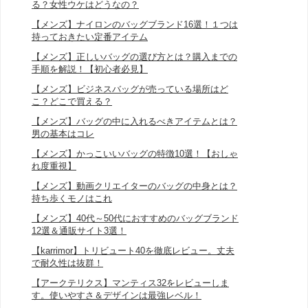
る？女性ウケはどうなの？
【メンズ】ナイロンのバッグブランド16選！１つは
持っておきたい定番アイテム
【メンズ】正しいバッグの選び方とは？購入までの
手順を解説！【初心者必見】
【メンズ】ビジネスバッグが売っている場所はど
こ？どこで買える？
【メンズ】バッグの中に入れるべきアイテムとは？
男の基本はコレ
【メンズ】かっこいいバッグの特徴10選！【おしゃ
れ度重視】
【メンズ】動画クリエイターのバッグの中身とは？
持ち歩くモノはこれ
【メンズ】40代～50代におすすめのバッグブランド
12選＆通販サイト3選！
【karrimor】トリビュート40を徹底レビュー。丈夫
で耐久性は抜群！
【アークテリクス】マンティス32をレビューしま
す。使いやすさ＆デザインは最強レベル！