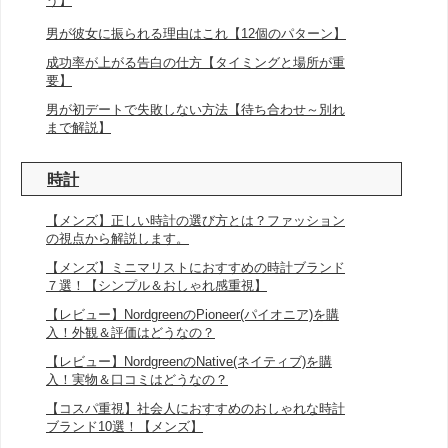
う】
男が彼女に振られる理由はこれ【12個のパターン】
成功率が上がる告白の仕方【タイミングと場所が重
要】
男が初デートで失敗しない方法【待ち合わせ～別れ
まで解説】
時計
【メンズ】正しい時計の選び方とは？ファッション
の視点から解説します。
【メンズ】ミニマリストにおすすめの時計ブランド
７選！【シンプル＆おしゃれ感重視】
【レビュー】NordgreenのPioneer(パイオニア)を購
入！外観＆評価はどうなの？
【レビュー】NordgreenのNative(ネイティブ)を購
入！実物＆口コミはどうなの？
【コスパ重視】社会人におすすめのおしゃれな時計
ブランド10選！【メンズ】