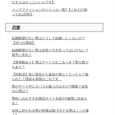
なす人はかっこいいんです】
メンズファッションのジャンル一覧!!【これだけ知
ってればOK】
恋愛
結婚願望がない男はどうして結婚したくないの？
【10つの理由】
結婚願望がない男は女性と付き合ってはいけない？
相手に失礼？
【実体験あり】男はデートでおごるべき？割り勘で
もあり？
【対処法】急に彼女から返信が来なくなったら？振
られた？理由＆原因はこれです。
男がデート中にタバコを吸うのはダメ!?我慢？女性
の心理は？
男性へのおすすめ婚活サイトを紹介!!確実に出会え
る！
女性に好かれる男の特徴12個【モテる男はここが違