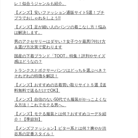
レ！似合うジャンルも紹介。
【メンズ】安いファッション通販サイト5選！プチ
プラでおしゃれをしよう!!
【メンズ】足が細い人のパンツの着こなし方！悩み
は解決します。
男のアクセサリーはダサい？女子ウケ最悪!?付け方
＆選び方次第で変わります
国産の下着ブランド「TOOT」特集！評判やサイズ
感はどうなの？
トランクスとボクサーパンツはどっちを選ぶべき？
それぞれの特徴を解説！
【メンズ】おすすめの古着買い取りサイト５選【送
料無料で送るだけでOK】
【メンズ】自信のない50代でも服装がかっこよくな
る方法！これでモテる男へ。
【メンズ】モテる服装とは何？おすすめコーデを紹
介！【季節別】
【メンズファッション】ビター系とは何？爽やか渋
谷系の定番スタイル！