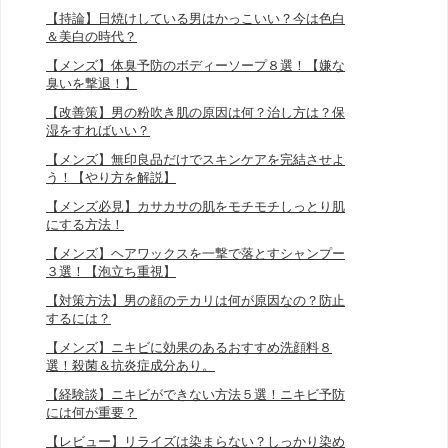
【持論】日焼けしている男はかっこいい？今は色白
＆美白の時代？
【メンズ】体臭予防のボディーソープ８選！【嫌な
臭いを撃退！】
【改善策】男の粉吹き肌の原因は何？治し方は？保
湿をすればいい？
【メンズ】無印良品だけでスキンケアを完結させよ
う！【やり方を解説】
【メンズ必見】カサカサの肌をモチモチしっとり肌
にする方法！
【メンズ】ヘアワックスを一撃で落とすシャンプー
３選！【泡立ち重視】
【対策方法】男の顔のテカリは何が原因なの？防止
するには？
【メンズ】ニキビに効果のあるおすすめ洗顔料８
選！殺菌＆抗炎症成分あり。
【経験談】ニキビができない方法５選！ニキビ予防
には何が重要？
【レビュー】リライズは染まらない？しっかり染め