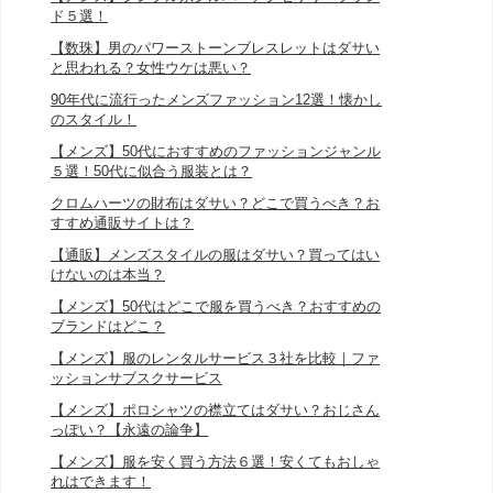
ド５選！
【数珠】男のパワーストーンブレスレットはダサい
と思われる？女性ウケは悪い？
90年代に流行ったメンズファッション12選！懐かし
のスタイル！
【メンズ】50代におすすめのファッションジャンル
５選！50代に似合う服装とは？
クロムハーツの財布はダサい？どこで買うべき？お
すすめ通販サイトは？
【通販】メンズスタイルの服はダサい？買ってはい
けないのは本当？
【メンズ】50代はどこで服を買うべき？おすすめの
ブランドはどこ？
【メンズ】服のレンタルサービス３社を比較｜ファ
ッションサブスクサービス
【メンズ】ポロシャツの襟立てはダサい？おじさん
っぽい？【永遠の論争】
【メンズ】服を安く買う方法６選！安くてもおしゃ
れはできます！