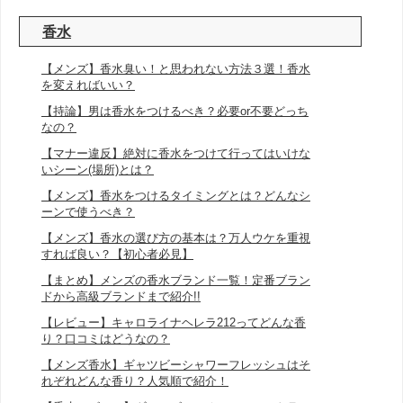
香水
【メンズ】香水臭い！と思われない方法３選！香水
を変えればいい？
【持論】男は香水をつけるべき？必要or不要どっち
なの？
【マナー違反】絶対に香水をつけて行ってはいけな
いシーン(場所)とは？
【メンズ】香水をつけるタイミングとは？どんなシ
ーンで使うべき？
【メンズ】香水の選び方の基本は？万人ウケを重視
すれば良い？【初心者必見】
【まとめ】メンズの香水ブランド一覧！定番ブラン
ドから高級ブランドまで紹介!!
【レビュー】キャロライナヘレラ212ってどんな香
り？口コミはどうなの？
【メンズ香水】ギャツビーシャワーフレッシュはそ
れぞれどんな香り？人気順で紹介！