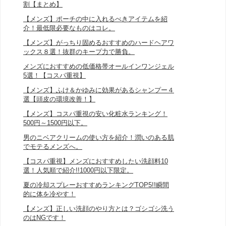
割【まとめ】
【メンズ】ポーチの中に入れるべきアイテムを紹
介！最低限必要なものはコレ。
【メンズ】がっちり固めるおすすめのハードヘアワ
ックス８選！抜群のキープ力で勝負。
メンズにおすすめの低価格帯オールインワンジェル
5選！【コスパ重視】
【メンズ】ふけ＆かゆみに効果があるシャンプー４
選【頭皮の環境改善！】
【メンズ】コスパ重視の安い化粧水ランキング！
500円～1500円以下。
男のニベアクリームの使い方を紹介！潤いのある肌
でモテるメンズへ。
【コスパ重視】メンズにおすすめしたい洗顔料10
選！人気順で紹介!!1000円以下限定。
夏の冷却スプレーおすすめランキングTOP5!!瞬間
的に体を冷やす！
【メンズ】正しい洗顔のやり方とは？ゴシゴシ洗う
のはNGです！