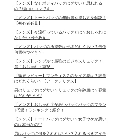
【メンズ】なぜボディバッグはダサいと思われる
の？理由はコレです。
【メンズ】トートバッグの年齢層や持ち方を解説！
【初心者必見】
【メンズ】今流行っているバッグとは？おしゃれに
なりたい男子必見。
【メンズ】バッグの所持数は平均どれくらい？最低
何個持つべき？
【メンズ】シンプルで最強のビジネスリュック７
選！おしゃれ度重視。
【徹底レビュー】マンティス２のサイズ感は？容量
はどれくらい？【アークテリクス】
男のリュックはダサい？リュックの年齢層は？容量
はどれがいい!?
【メンズ】おしゃれ度が高いバックパックのブラン
ド5選！ランキングで紹介！
【メンズ】トートバッグはダサい？女子ウケが悪い
のは本当なの!?
男はバッグに何を入れればいい？入れるべきアイテ