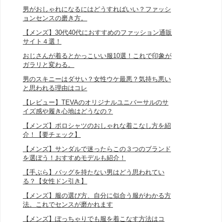
男がおしゃれになるにはどうすればいい？ファッシ
ョンセンスの磨き方。
【メンズ】30代40代におすすめのファッション通販
サイト４選！
おじさんが着るとかっこいい服10選！これで印象が
ガラリと変わる。
男のスキニーはダサい？女性ウケ最悪？気持ち悪い
と思われる理由はコレ
【レビュー】TEVAのオリジナルユニバーサルのサ
イズ感や履き心地はどうなの？
【メンズ】ポロシャツのおしゃれな着こなし方を紹
介！【要チェック】
【メンズ】サンダルで迷ったらこの３つのブランド
を選ぼう！おすすめモデルも紹介！
【手ぶら】バッグを持たない男はどう思われてい
る？【女性ドン引き】
【メンズ】服の選び方、自分に似合う服がわかる方
法。これでセンスが磨かれます
【メンズ】ぽっちゃりでも服を着こなす方法はコ