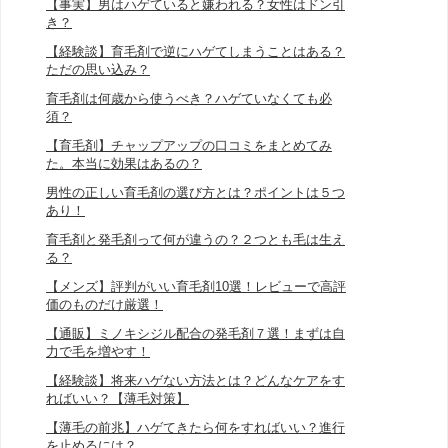
【事実】男はハゲていると嫌われる？女性はドン引
き？
【経験談】育毛剤で逆にハゲてしまうことはある？
ただの思い込み？
育毛剤は何歳から使うべき？ハゲていなくても必
須？
【育毛剤】チャップアップの口コミをまとめてみ
た。本当に効果はあるの？
男性の正しい育毛剤の選び方とは？ポイントは５つ
あり！
育毛剤と発毛剤って何が違うの？２つとも毛は生え
る？
【メンズ】評判がいい育毛剤10選！レビューで高評
価のものだけ厳選！
【通販】ミノキシジル配合の発毛剤７選！まずは自
力で毛を増やす！
【経験談】将来ハゲない方法とは？どんなケアをす
ればいい？【薄毛対策】
【薄毛の前兆】ハゲてきたら何をすればいい？進行
を止めるには？