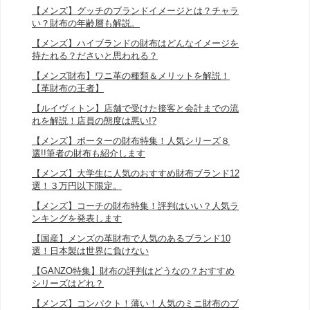
【メンズ】グッチのブランドイメージとは？チャラ
い？財布の年齢層も解説。
【メンズ】ハイブランドの財布はどんなイメージを
持たれる？ださいと思われる？
【メンズ財布】ワニ革の種類＆メリットを解説！
【革財布の王者】
【ルイヴィトン】店舗で受けた接客と会計までの流
れを解説！店員の態度は悪い!?
【メンズ】ポーターの財布特集！人気シリーズ８
選!!筆者の財布も紹介します
【メンズ】大学生に人気のおすすめ財布ブランド12
選！３万円以下限定。
【メンズ】コーチの財布特集！評判はいい？人気ラ
ンキングを発表します
【国産】メンズの革財布で人気のあるブランド10
選！日本製は世界に負けない
【GANZO特集】財布の評判はどうなの？おすすめ
シリーズはどれ？
【メンズ】コンパクト！薄い！人気のミニ財布のブ