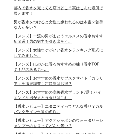
都内で香水を売ってる店はどこ？実はこんな場所で
買えます！
男が香水をつけると女性に嫌われるのは本当？苦手
な人が多い？
【メンズ】一流の男がまとうエルメスの香水おすす
め３選！男の魅力を引き出そう。
【メンズ】女性ウケがいい香水をランキング形式に
してみました。
【メンズ】ほのかに香るおすすめの練り香水TOP
７！品のある男へ。
【メンズ】おすすめの香水サブスクサイト「カラリ
ア」を徹底調査！定額制はお得？
【メンズ】おすすめの高級香水ブランド7選！ハイ
エンドな男がまとう香りはこれ。
【香水レビュー】エタニティってどんな香り？カル
バンクライン永遠の名作。
【香水レビュー】アクアシャボンのウォータリーシ
ャンプーの香りってどんな匂い？