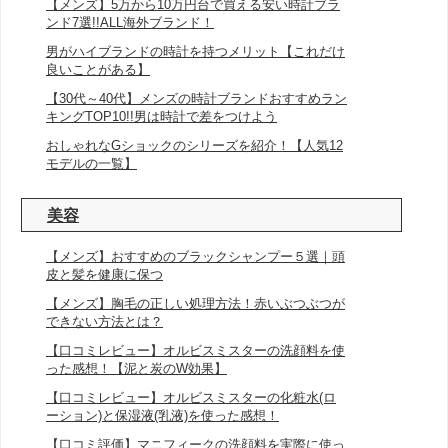
【メンズ】5万から10万円台で買える安い時計ブラ
ンド7選!!ALL海外ブランド！
男がハイブランドの時計を持つメリット【これだけ
良いことがある】
【30代～40代】メンズの時計ブランドおすすめラン
キングTOP10!!男は時計で差をつけよう
おしゃれなGショックのシリーズを紹介！【人気12
モデルの一覧】
美容
【メンズ】おすすめのブラックシャンプー５選｜頭
皮と髪を健康に保つ
【メンズ】胸毛の正しい処理方法！赤いぶつぶつが
できない方法とは？
【口コミレビュー】オルビスミスターの洗顔料を使
った感想！【泥と炭のW効果】
【口コミレビュー】オルビスミスターの化粧水(ロ
ーション)と保湿液(乳液)を使った感想！
【口コミ評価】マニフィークの洗顔料を実際に使っ