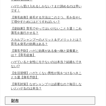
ハゲたら受け入れるしかない？まだ諦めるのは早い
です！
【薄毛改善】発毛する方法はこの２つ。毛を生やし
て増やすためにはどうすればいい？
【逆効果】育毛でやってはいけないこと５選！これ
薄毛を進行させる？
スカルプシャンプーのメリット＆デメリットとは？
育毛＆発毛の効果はある？
【薄毛予防】ハゲに効果がある食べ物と栄養素と
は？【育毛促進】
ハゲていると女性にモテないのは本当？結婚もでき
ない!?
【生活習慣】ハゲたくない男性が気をつけるべきこ
と５選【薄毛予防】
【薄毛対策】なぜシャンプーは必要なの？毎日しな
いとハゲるのは本当？
財布