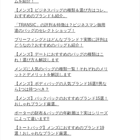
ムを紹介！
【メンズ】ビジネスバッグの種類＆選び方はコレ。
おすすめのブランドも紹介。
「TRANSIC」の評判＆特徴は？ビジネスマン御用
達のバッグのセレクトショップ！
ブリーフィングとはどんなブランド？実際に評判は
どうなの？おすすめのバッグも紹介！
【メンズ】デートにおすすめのバッグの種類はこ
れ！選び方も解説します
メンズに人気のバッグの種類一覧！それぞれのメリ
ットとデメリットを解説します
【メンズ】ボディバッグの人気ブランド16選!!男な
ら1つは持つべき？
【メンズ】バックパックのおすすめブランド15選！
おしゃれブランド厳選。
ポーターの財布＆バッグの年齢層は？実はシリーズ
によって違います!!
【トートバッグ】メンズにおすすめのブランド19
選！おしゃれなブランド厳選。