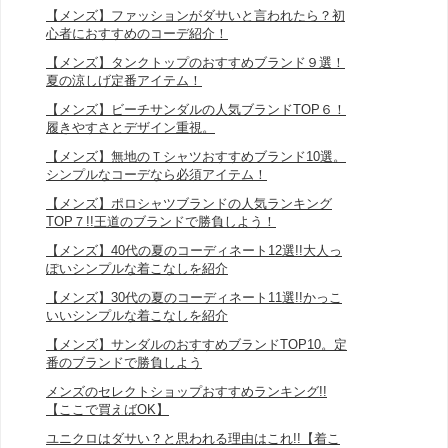
【メンズ】ファッションがダサいと言われたら？初
心者におすすめのコーデ紹介！
【メンズ】タンクトップのおすすめブランド９選！
夏の涼しげ定番アイテム！
【メンズ】ビーチサンダルの人気ブランドTOP６！
履きやすさとデザイン重視。
【メンズ】無地のＴシャツおすすめブランド10選。
シンプルなコーデなら必須アイテム！
【メンズ】ポロシャツブランドの人気ランキング
TOP７!!王道のブランドで勝負しよう！
【メンズ】40代の夏のコーディネート12選!!大人っ
ぽいシンプルな着こなしを紹介
【メンズ】30代の夏のコーディネート11選!!かっこ
いいシンプルな着こなしを紹介
【メンズ】サンダルのおすすめブランドTOP10。定
番のブランドで勝負しよう
メンズのセレクトショップおすすめランキング!!
【ここで買えばOK】
ユニクロはダサい？と思われる理由はこれ!!【着こ