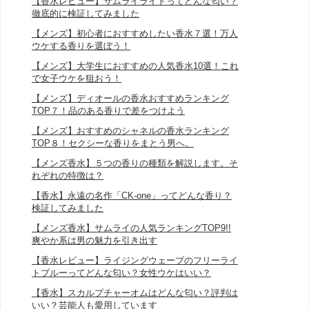
【香水レビュー】サムライライトってどんな匂い？
徹底的に検証してみました
【メンズ】初心者におすすめしたい香水７選！万人
ウケする香りを選ぼう！
【メンズ】大学生におすすめの人気香水10選！これ
で女子ウケを狙おう！
【メンズ】ディオールの香水おすすめランキング
TOP７！品のある香りで差をつけよう
【メンズ】おすすめのシャネルの香水ランキング
TOP８！セクシーな香りをまとう男へ。
【メンズ香水】５つの香りの種類を解説します。そ
れぞれの特徴は？
【香水】永遠の名作「CK-one」ってどんな香り？
検証してみました
【メンズ香水】サムライの人気ランキングTOP9!!
爽やか系は男の魅力を引き出す
【香水レビュー】ライジングウェーブのフリーライ
トブルーってどんな匂い？女性ウケはいい？
【香水】スカルプチャーオムはどんな匂い？評判は
いい？芸能人も愛用しています