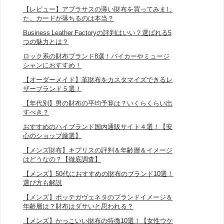
【レビュー】アブラサスの薄い財布を買ってみまし
た。カードが落ちるのは本当？
Business Leather Factoryの評判はいい？選ばれる5
つの魅力とは？
ロック系の財布ブランド8選！バイカーやミュージ
シャンにおすすめ！
【オーダーメイド】革財布をカスタマイズできるレ
ザーブランド５選！
【年代別】男の財布の平均予算は？いくらくらい出
すべき？
おすすめのハイブランド国内通販サイト４選！【安
心のショップ厳選】
【メンズ財布】キプリスの評判＆年齢層＆イメージ
はどうなの？【徹底調査】
【メンズ】50代におすすめの財布のブランド10選！
選び方も解説
【メンズ】ボッテガヴェネタのブランドイメージ＆
年齢層は？財布はダサいと思われる？
【メンズ】かっこいい財布の特徴10選！【女性ウケ