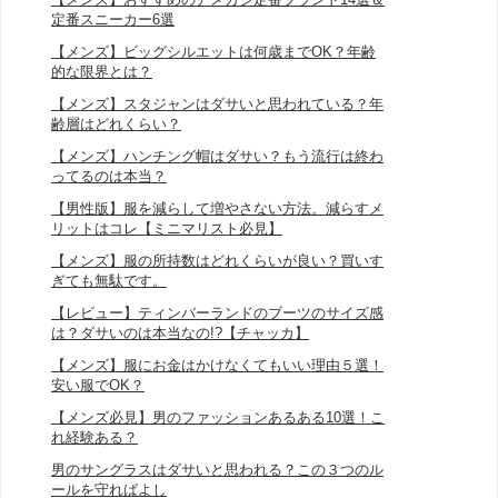
定番スニーカー6選
【メンズ】ビッグシルエットは何歳までOK？年齢
的な限界とは？
【メンズ】スタジャンはダサいと思われている？年
齢層はどれくらい？
【メンズ】ハンチング帽はダサい？もう流行は終わ
ってるのは本当？
【男性版】服を減らして増やさない方法。減らすメ
リットはコレ【ミニマリスト必見】
【メンズ】服の所持数はどれくらいが良い？買いす
ぎても無駄です。
【レビュー】ティンバーランドのブーツのサイズ感
は？ダサいのは本当なの!?【チャッカ】
【メンズ】服にお金はかけなくてもいい理由５選！
安い服でOK？
【メンズ必見】男のファッションあるある10選！こ
れ経験ある？
男のサングラスはダサいと思われる？この３つのル
ールを守ればよし