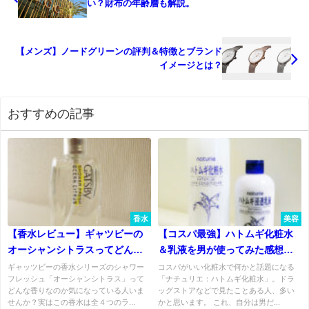
い？財布の年齢層も解説。
【メンズ】ノードグリーンの評判＆特徴とブランド
イメージとは？
おすすめの記事
香水
美容
【香水レビュー】ギャツビーの
【コスパ最強】ハトムギ化粧水
オーシャンシトラスってどんな
＆乳液を男が使ってみた感想
香り？700円の激安香水。
【レビュー】
ギャッツビーの香水シリーズのシャワー
コスパがいい化粧水で何かと話題になる
フレッシュ「オーシャンシトラス」って
「ナチュリエ：ハトムギ化粧水」。ドラ
どんな香りなのか気になっている人いま
ッグストアなどで見たことある人、多い
せんか？実はこの香水は全４つのラ...
かと思います。 これ、自分は男だ...