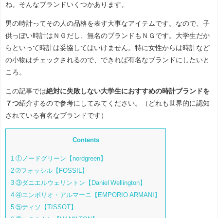
ね。そんなブランドいくつかあります。
男の時計ってその人の品格を表す大事なアイテムです。なので、子
供っぽい時計はＮＧだし、無名のブランドもＮＧです。大学生だか
らといって時計は妥協してはいけません。特に女性からは時計など
の小物はチェックされるので、できれば有名なブランドにしたいと
ころ。
この記事では
絶対に失敗しない大学生におすすめの時計ブランドを
７つ
紹介するので参考にしてみてください。（どれも世界的に認知
されている有名なブランドです）
Contents
1
①ノードグリーン【nordgreen】
2
➁フォッシル【FOSSIL】
3
③ダニエルウェリントン【Daniel Wellington】
4
④エンポリオ・アルマーニ【EMPORIO ARMANI】
5
⑤ティソ【TISSOT】