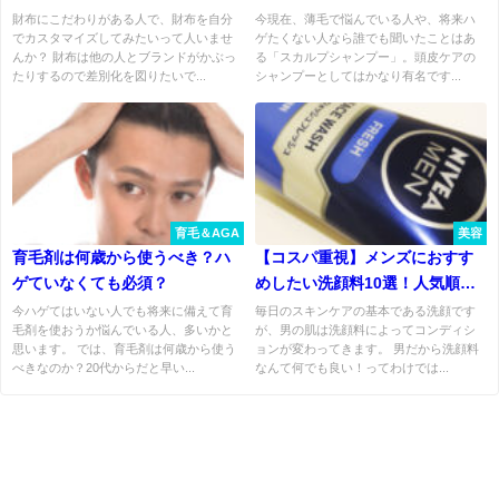
ド５選！
の効果はある？
財布にこだわりがある人で、財布を自分
今現在、薄毛で悩んでいる人や、将来ハ
でカスタマイズしてみたいって人いませ
ゲたくない人なら誰でも聞いたことはあ
んか？ 財布は他の人とブランドがかぶっ
る「スカルプシャンプー」。頭皮ケアの
たりするので差別化を図りたいで...
シャンプーとしてはかなり有名です...
育毛＆AGA
美容
育毛剤は何歳から使うべき？ハ
【コスパ重視】メンズにおすす
ゲていなくても必須？
めしたい洗顔料10選！人気順で
紹介!!1000円以下限定。
今ハゲてはいない人でも将来に備えて育
毎日のスキンケアの基本である洗顔です
毛剤を使おうか悩んでいる人、多いかと
が、男の肌は洗顔料によってコンディシ
思います。 では、育毛剤は何歳から使う
ョンが変わってきます。 男だから洗顔料
べきなのか？20代からだと早い...
なんて何でも良い！ってわけでは...