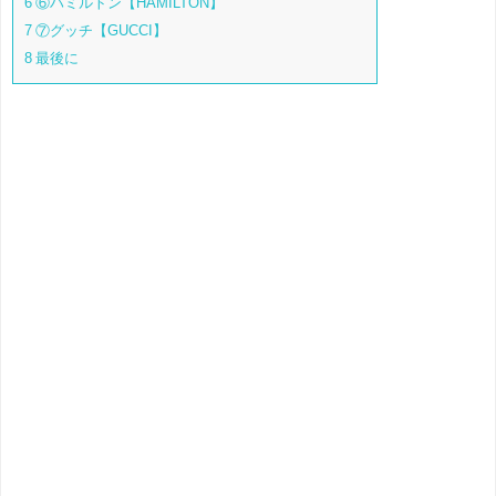
6
⑥ハミルトン【HAMILTON】
7
⑦グッチ【GUCCI】
8
最後に