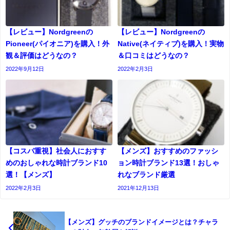
【レビュー】Nordgreenの
【レビュー】Nordgreenの
Pioneer(パイオニア)を購入！外
Native(ネイティブ)を購入！実物
観＆評価はどうなの？
＆口コミはどうなの？
2022年9月12日
2022年2月3日
【コスパ重視】社会人におすす
【メンズ】おすすめのファッシ
めのおしゃれな時計ブランド10
ョン時計ブランド13選！おしゃ
選！【メンズ】
れなブランド厳選
2022年2月3日
2021年12月13日
【メンズ】グッチのブランドイメージとは？チャラ