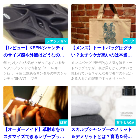
ファッション
バッグ
【レビュー】KEEN/シャンティ
【メンズ】トートバッグはダサ
のサイズ感や外観はどうなの？
い？女子ウケが悪いのは本当な
履き心地はいい？
の!?
年々少しづつ人気が上がってきているサ
メンズバッグで圧倒的な人気を誇るトー
ンダルブランドで有名な「KEEN(キー
トバッグですが、実は周りからダサいと
ン)」。 今回は数あるサンダルの中のシャ
思われている？そんなモヤモヤの不安が
ンティ(SHANTI：ブラ...
ある人をこの記事ですっきりさせた...
財布
育毛＆AGA
【オーダーメイド】革財布をカ
スカルプシャンプーのメリット
スタマイズできるレザーブラン
＆デメリットとは？育毛＆発毛