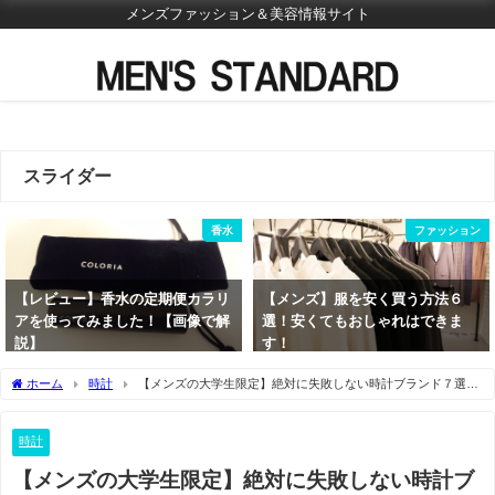
メンズファッション＆美容情報サイト
スライダー
香水
ファッション
【レビュー】香水の定期便カラリ
【メンズ】服を安く買う方法６
アを使ってみました！【画像で解
選！安くてもおしゃれはできま
説】
す！
2021年5月24日
2021年6月9日
ホーム
時計
【メンズの大学生限定】絶対に失敗しない時計ブランド７選！
おすすめはコレ
時計
【メンズの大学生限定】絶対に失敗しない時計ブ