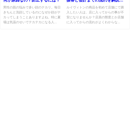
店員の態度は悪い!?
男性の肌の悩みで多い顔のテカリ。毎日
ルイヴィトンの商品を初めて店舗にて購
きちんと洗顔しているのになぜか顔がテ
入したい人は、店に入ってからの事が不
カってしまうことありますよね。特に夏
安になりませんか？店員の態度とか店舗
場は気温のせいでテカテカになる人...
に入ってからの流れがよくわからな...