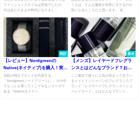
ファッションスタイルは邪道でしたが、
く人は、どんな服装が女性にモテるのか
今はあたりまえの時代になりまし...
気になるところだと思います。 友...
時計
香水
【レビュー】Nordgreenの
【メンズ】レイヤードフレグラ
Native(ネイティブ)を購入！実物
ンスとはどんなブランド？おす
＆口コミはどうなの？
すめの香水はどれ？
北欧の時計ブランドを代表する
ここ最近で徐々に人気が高まってきてい
「Nordgreen(ノードグリーン)」。その中
るメイドインジャパンのフレグランスブ
でもっとも薄くてミニマルなシリーズで
ランド「レイヤードフレグランス＝ショ
ある「Native(ネイティ...
ーレイヤード」とはどんなブランド...