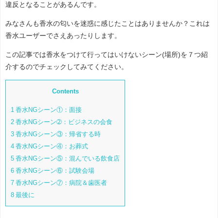
違反となることがあるんです。
みなさんも香水の匂いを迷惑に感じたことはありませんか？これは
香水ユーザーでさえあったりします。
この記事では香水をつけて行ってはいけないシーン(場所)を７つ紹
介するのでチェックしてみてください。
Contents
1
香水NGシーン①：面接
2
香水NGシーン➁：ビジネスの会食
3
香水NGシーン③：帰省する時
4
香水NGシーン④：お葬式
5
香水NGシーン⑤：混んでいる飲食店
6
香水NGシーン⑥：試験会場
7
香水NGシーン⑦：病院＆歯医者
8
最後に