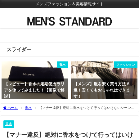
メンズファッション＆美容情報サイト
スライダー
香水
ファッション
【レビュー】香水の定期便カラリ
【メンズ】服を安く買う方法６
アを使ってみました！【画像で解
選！安くてもおしゃれはできま
説】
す！
2021年5月24日
2021年6月9日
ホーム
香水
【マナー違反】絶対に香水をつけて行ってはいけないシーン
(場所)とは？
香水
【マナー違反】絶対に香水をつけて行ってはいけ