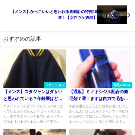
【メンズ】かっこいいと思われる腕時計の特徴10
選！【女性ウケ抜群】
おすすめの記事
ファッション
育毛＆AGA
【メンズ】スタジャンはダサい
【通販】ミノキシジル配合の発
と思われている？年齢層はどれ
毛剤７選！まずは自力で毛を増
くらい？
やす！
スタジャンってダサいのかどうか気にな
年齢を重ねるとごとに薄毛が進行してし
っている人いませんか？ よ～く考える
まった人いませんか？シャンプー時に抜
と、街でスタジャンを着ているメンズっ
け毛が増えて髪にも元気がなくなってし
てあまりいませんよね…決して着て...
まった…こんな人いるかと思います...