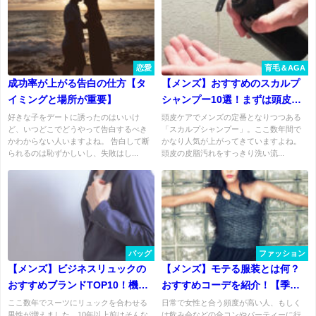
恋愛
育毛＆AGA
成功率が上がる告白の仕方【タ
【メンズ】おすすめのスカルプ
イミングと場所が重要】
シャンプー10選！まずは頭皮ケ
アから！
好きな子をデートに誘ったのはいいけ
頭皮ケアでメンズの定番となりつつある
ど、いつどこでどうやって告白するべき
「スカルプシャンプー」。ここ数年間で
かわからない人いますよね。 告白して断
かなり人気が上がってきていますよね。
られるのは恥ずかしいし、失敗はし...
頭皮の皮脂汚れをすっきり洗い流...
バッグ
ファッション
【メンズ】ビジネスリュックの
【メンズ】モテる服装とは何？
おすすめブランドTOP10！機能
おすすめコーデを紹介！【季節
性と耐久性を重視。
別】
ここ数年でスーツにリュックを合わせる
日常で女性と合う頻度が高い人、もしく
男性が増えました。10年以上前はそんな
は飲み会などの合コンやパーティーに行